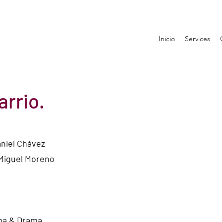
Inicio
Services
arrio.
aniel Chávez
 Miguel Moreno
ama & Drama